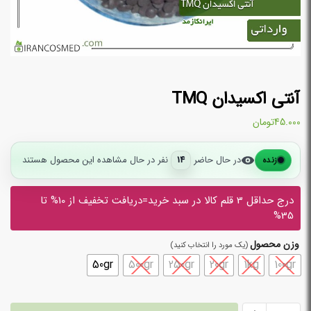
آنتی اکسیدان TMQ
45.000
تومان
در حال حاضر
14
نفر در حال مشاهده این محصول هستند
زنده
درج حداقل 3 قلم کالا در سبد خرید=دریافت تخفیف از 10% تا
35%
وزن محصول
50gr
500gr
250gr
20gr
1kg
100gr