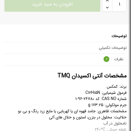
افزودن به سبد خرید
توضیحات
توضیحات تکمیلی
نظرات
0
مشخصات آنتی اکسیدان TMQ
برند: کمکس
فرمول شیمیایی: C12H15N
شماره CAS NO: کد 26780-96-1
جرم مولکولی: 173.25 g
مشخصات ظاهری: جامد قهوه ای یا کهربایی یا مایع زرد رنگ و بی بو
حلالیت: محلول در بنزن، استون و حلال های آلی
نامحلول در آب
نقطه جوش: 260ºC