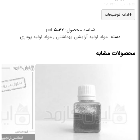
نقطه ذوب: 120ºC
دانسیته: 1.08 g/cm3 در 25ºC
ادامه توضیحات
از نام آنتی اکسیدان مشخص است که قرار است چه کاری انجام دهد، اصولا
شناسه محصول:
pid-5032
با آنتی اکسیدان ها می توان این ترکیبات را مهار اکسیداسیون کرد. یکی از
دسته:
مواد اولیه آرایشی بهداشتی
,
مواد اولیه پودری
مهم ترین و رایج ترین آنتی اکسیدان ها برای پلاستیک های مصنوعی و
طبیعی، آنتی اکسیدان TMQ است. این ماده ی پلیمری دارای وزن مولکول
پایینی است و کاربردهای بسیاری در صنایع لاستیک و پلاستیک دارد. در ادامه
محصولات مشابه
با ویژگی ها و کاربردهای این ماده آشنا خواهید شد.
TMQ در آنتی اکسیدان چیست؟
یکی از مهم ترین آنتی اکسیدان ها برای پلاستیک های مصنوعی و طبیعی با
فرمول شیمیایی C12H15N، آنتی اکسیدان TMQ است. این ماده یک پلیمر با
وزن مولکولی پایین و به رنگ قهوه ای یا کهربایی است. همچنین این ماده
یکی از بهترین آنتی اکسیدان های آمونیاکی به حساب می آید که دارای
سمیت پایینی است.
کاربردهای آنتی اکسیدان TMQ
از این ماده برای ساخت انواع لاستیک، لوله لاستیکی، لاستیک کفش،