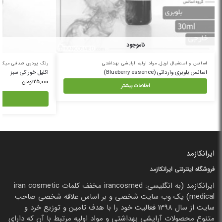
ناموجود
اسانس و اسنشیال اویل
,
مواد اولیه آرایشی بهداشتی
رنگ پودری صدفی میکا
,
اسانس بلوبری وارداتی (Blueberry essence)
اکلیل خوراکی سبز
25.000
تومان
اطلاعات بیشتر
ایرانکازمد
فروشگاه اینترنتی ایرانکازمد
ایرانکازمد (به انگلیسی: irancosmed مخفف کلمات iran cosmetic
medical) یک وب سایت شخصی و بر اساس علاقه شخصی صاحب
سایت از سال 1398 فعالیت خود را با هدف تامین و توزیع خرد و
متنوع محصولات آرایشی بهداشتی و مواد اولیه مرتبط با آن که دارای