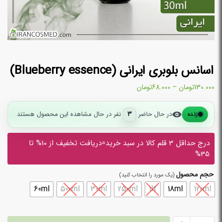
اسانس بلوبری ایرانی (Blueberry essence)
130.000
تومان
–
68.000
تومان
در حال حاضر
3
نفر در حال مشاهده این محصول هستند
زنده
درج حداقل 3 قلم کالا در سبد خرید=دریافت تخفیف از 10% تا
35%
حجم محصول
60ml
500ml
30ml
250ml
1lt
18ml
120ml