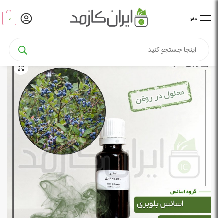
0
منو
خانه