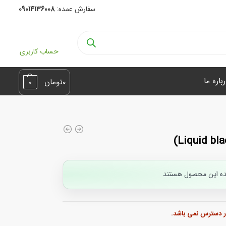
سفارش عمده:
09014136008
حساب کاربری
باره ما
0
تومان
0
ده این محصول هستند
ر دسترس نمی باشد.