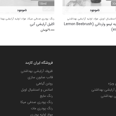
ناموجود
ناموجود
سنشیال اویل
,
مواد اولیه آرایشی بهداشتی
رنگ پودری صدفی میکا
,
مواد اولیه آرایشی بهدا
اسانس به لیمو وارداتی (Lemon Beebrush
اکلیل آرایشی آبی
e
9.000
تومان
فروشگاه ایران کازمد
ظروف آرایشی بهداشتی
قالب صابون سازی
ویژه
روغن گیاهی
م آرایشی بهداشتی
اسانس و اسنشیال اویل
شی بهداشتی
رنگ مایع
رنگ پودری صدفی میکا
رنگ پودری مات
مواد اولیه پودری