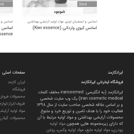
ناموجود
اسانس و اسنشیال اویل
,
مواد اولیه آرایشی بهداشتی
اسانس و ا
اسانس کیوی وارداتی (Kiwi essence)
ssence)
ایرانکازمد
صفحات اصلی
فروشگاه اینترنتی ایرانکازمد
ایران کازمد
فروشگاه
ایرانکازمد (به انگلیسی: irancosmed مخفف کلمات
محصولات فروش 
iran cosmetic medical) یک وب سایت شخصی
ظروف/ابزار/لواز
و بر اساس علاقه شخصی صاحب سایت از سال 1398
فعالیت خود را با هدف تامین و توزیع خرد و متنوع
مواد اولیه آرای
محصولات آرایشی بهداشتی و مواد اولیه مرتبط با آن
محصولات گیلان
که دارای زیرمجموعه هایی همچون
مواد اولیه
پودری
،
مواد اولیه مایع
،
مواد اولیه وکس
،
روغن