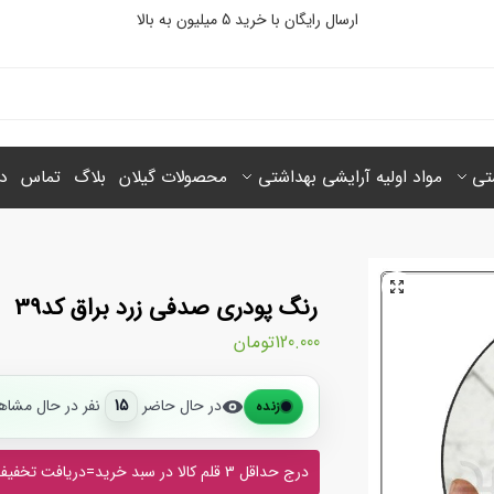
ارسال رایگان با خرید 5 میلیون‌ به بالا
شتی
مواد اولیه آرایشی بهداشتی
محصولات گیلان
بلاگ
تماس
در
رنگ پودری صدفی زرد براق کد39
120.000
تومان
در حال حاضر
15
نفر در حال مشاه
زنده
درج حداقل 3 قلم کالا در سبد خرید=دریافت تخفیف از 10% تا 35%