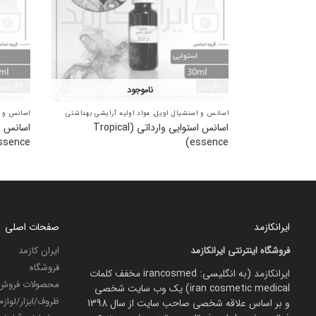
ناموجود
اسانس و اسنشیال اویل
,
مواد اولیه آرایشی بهداشتی
اسانس و ا
اسانس استوایی وارداتی (Tropical
ssence)
essence)
ایرانکازمد
صفحات اصلی
فروشگاه اینترنتی ایرانکازمد
ایران کازمد
فروشگاه
ایرانکازمد (به انگلیسی: irancosmed مخفف کلمات
محصولات فروش 
iran cosmetic medical) یک وب سایت شخصی
ظروف/ابزار/لواز
و بر اساس علاقه شخصی صاحب سایت از سال 1398