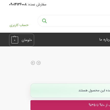
سفارش عمده:
09014136008
حساب کاربری
باره ما
0
تومان
0
ده این محصول هستند