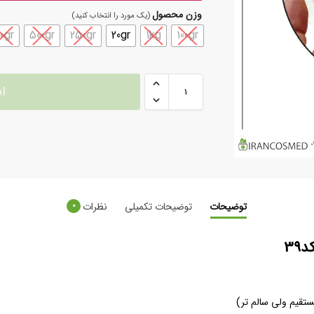
وزن محصول
0gr
500gr
250gr
20gr
1kg
100gr
ا
توضیحات
توضیحات تکمیلی
نظرات
0
3
تقیم ولی سالم تر)