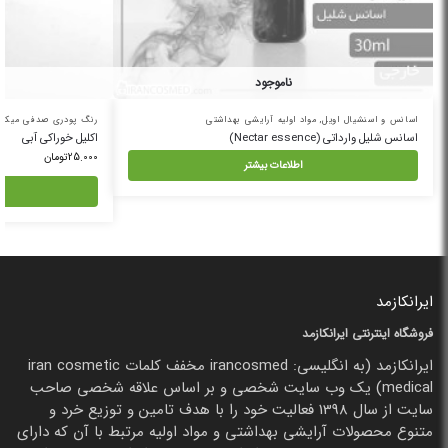
ناموجود
اسانس و اسنشیال اویل
,
مواد اولیه آرایشی بهداشتی
رنگ پودری صدفی میکا
,
اسانس شلیل وارداتی (Nectar essence)
اکلیل خوراکی آبی
25.000
تومان
اطلاعات بیشتر
ایرانکازمد
فروشگاه اینترنتی ایرانکازمد
ایرانکازمد (به انگلیسی: irancosmed مخفف کلمات iran cosmetic
medical) یک وب سایت شخصی و بر اساس علاقه شخصی صاحب
سایت از سال 1398 فعالیت خود را با هدف تامین و توزیع خرد و
متنوع محصولات آرایشی بهداشتی و مواد اولیه مرتبط با آن که دارای