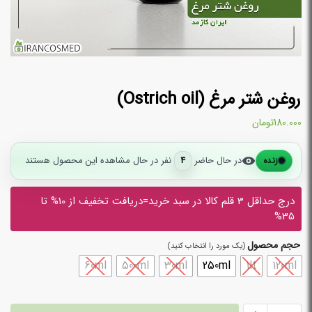
روغن شتر مرغ (Ostrich oil)
180.000
تومان
در حال حاضر
4
نفر در حال مشاهده این محصول هستند
زنده
درج حداقل 3 قلم کالا در سبد خرید=دریافت تخفیف از 10% تا
35%
حجم محصول
60ml
500ml
30ml
250ml
1lt
120ml