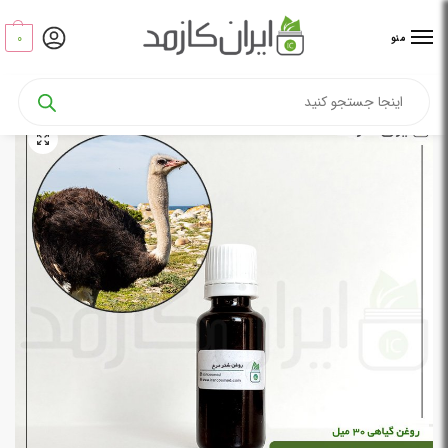
0
منو
خانه