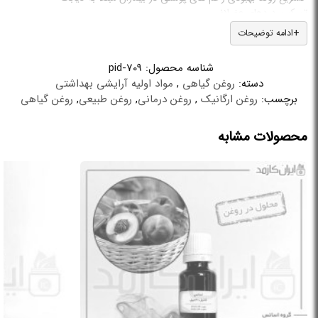
تسکین دردهای عضلانی
کمک به بهبود درد گردن و مفاصل
ادامه توضیحات
بهبود و تسکین زخم های هموروئید (بواسیر)
کمک به بهبود سیستم عصبی و تسکین سردردهای میگرنی
شناسه محصول:
pid-709
دسته:
روغن گیاهی
,
مواد اولیه آرایشی بهداشتی
برچسب:
روغن ارگانیک
,
روغن درمانی
,
روغن طبیعی
,
روغن گیاهی
محصولات مشابه