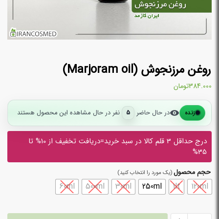
روغن مرزنجوش (Marjoram oil)
384.000
تومان
در حال حاضر
5
نفر در حال مشاهده این محصول هستند
زنده
درج حداقل 3 قلم کالا در سبد خرید=دریافت تخفیف از 10% تا
35%
حجم محصول
60ml
500ml
30ml
250ml
1lt
120ml