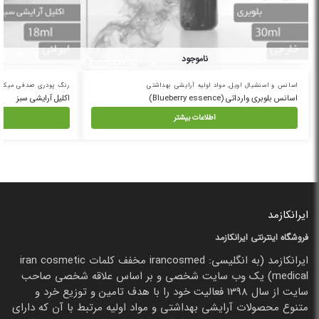
ناموجود
اسانس و اسنشیال اویل
,
مواد اولیه آرایشی بهداشتی
رنگ پودری صدفی میکا
,
اسانس بلوبری وارداتی (Blueberry essence)
اکلیل آرایشی سبز
اطلاعات بیشتر
ایرانکازمد
فروشگاه اینترنتی ایرانکازمد
ایرانکازمد (به انگلیسی: irancosmed مخفف کلمات iran cosmetic
medical) یک وب سایت شخصی و بر اساس علاقه شخصی صاحب
سایت از سال 1398 فعالیت خود را با هدف تامین و توزیع خرد و
متنوع محصولات آرایشی بهداشتی و مواد اولیه مرتبط با آن که دارای