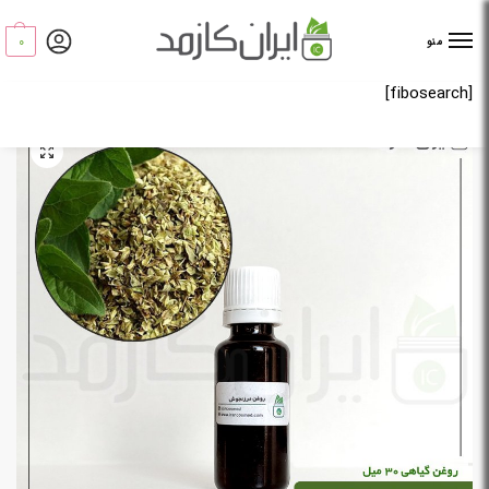
0
منو
[fibosearch]
خانه