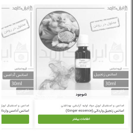
ناموجود
اسانس و اسنشیال اویل
,
مواد اولیه آرایشی بهداشتی
اسانس و اسنشیال اویل
,
اسانس زنجبیل وارداتی (Ginger essence)
اسانس آدامس وارداتی (wing gum essence
اطلاعات بیشتر