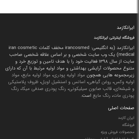
ایرانکازمد
فروشگاه اینترنتی ایرانکازمد
ایرانکازمد (به انگلیسی: irancosmed مخفف کلمات iran cosmetic
medical) یک وب سایت شخصی و بر اساس علاقه شخصی صاحب
سایت از سال 1398 فعالیت خود را با هدف تامین و توزیع خرد و
متنوع محصولات آرایشی بهداشتی و مواد اولیه مرتبط با آن که دارای
زیرمجموعه هایی همچون
مواد اولیه پودری
،
مواد اولیه مایع
،
مواد
اولیه وکس
،
روغن گیاهی
،
اسانس و اسنشیل اویل
،
ظروف پلاستیکی
و شیشه‌ای
،
قالب صابون سیلیکونی
،
رنگ پودری صدفی میکا
،
رنگ
پودری مات
،
رنگ مایع
است.
صفحات اصلی
ایران کازمد
فروشگاه
محصولات فروش ویژه