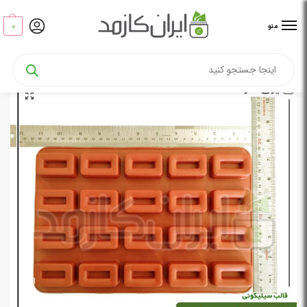
0
منو
خانه