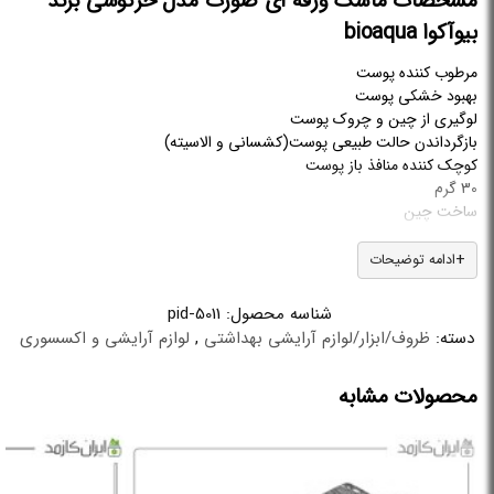
مشخصات ماسک ورقه ای صورت مدل خرگوشی برند
بیوآکوا bioaqua
مرطوب کننده پوست
بهبود خشکی پوست
لوگیری از چین و چروک پوست
بازگرداندن حالت طبیعی پوست(کشسانی و الاسیته)
کوچک کننده منافذ باز پوست
30 گرم
ساخت چین
مناسب انواع پوست
ادامه توضیحات
طرز استفاده از ماسک ورقه ای صورت مدل خرگوشی
شناسه محصول:
pid-5011
برند بیوآکوا bioaqua
دسته:
ظروف/ابزار/لوازم آرایشی بهداشتی
,
لوازم آرایشی و اکسسوری
ابتدا پوست خود را شسته و خشک کنید،سپس ماسک را باز کرده و روی
صورت بگذارید،بعد از گذشت ۲۰ دقیقه ماسک را برداشته و با انگشتان ماساژ
محصولات مشابه
دهید تا کاملا جذب گردد. این ماسک نیاز به شست و شو ندارد و جذبی
است.