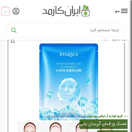
0
منو
خانه