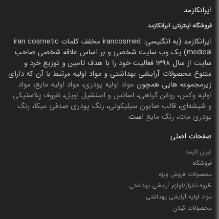
ایرانکازمد
فروشگاه اینترنتی ایرانکازمد
ایرانکازمد (به انگلیسی: irancosmed مخفف کلمات iran cosmetic
medical) یک وب سایت شخصی و بر اساس علاقه شخصی صاحب
سایت از سال 1398 فعالیت خود را با هدف تامین و توزیع خرد و
متنوع محصولات آرایشی بهداشتی و مواد اولیه مرتبط با آن که دارای
زیرمجموعه هایی همچون
مواد اولیه پودری
،
مواد اولیه مایع
،
مواد
اولیه وکس
،
روغن گیاهی
،
اسانس و اسنشیل اویل
،
ظروف پلاستیکی
و شیشه‌ای
،
قالب صابون سیلیکونی
،
رنگ پودری صدفی میکا
،
رنگ
پودری مات
،
رنگ مایع
است.
صفحات اصلی
ایران کازمد
فروشگاه
محصولات فروش ویژه
ظروف/ابزار/لوازم آرایشی بهداشتی
مواد اولیه آرایشی بهداشتی
محصولات گیلان