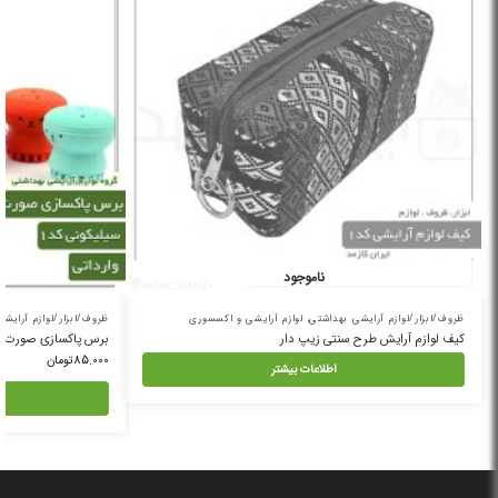
ناموجود
ظروف/ابزار/لوازم آرایشی بهداشتی
,
لوازم آرایشی و اکسسوری
ظروف/ابزار/لوازم آرایش
کیف لوازم آرایش طرح سنتی زیپ دار
برس پاکسازی صورت س
85.000
تومان
اطلاعات بیشتر