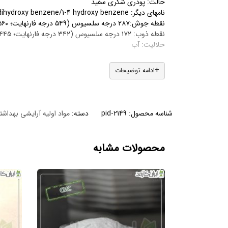
حالت: پودری شکری سفید
نامهای دیگر: Hydroquinone،Idrochinone،Quinol/1-4 dihydroxy benzene/1-4 hydroxy benzene
نقطه جوش:۲۸۷ درجه سلسیوس (۵۴۹ درجه فارنهایت؛ ۵۶۰ کلوین)
نقطه ذوب: ۱۷۲ درجه سلسیوس (۳۴۲ درجه فارنهایت؛ ۴۴۵ کلوین)
حلالیت: آب
خواص و کاربردها
ادامه توضیحات
کمک به شفاف سازی پوست
روشن کننده پوست
کمک به از بین رفتن لک و دانه های تیره رنگ پوست
شناسه محصول:
pid-2149
دسته:
مواد اولیه آرایشی بهداش
خاصیت لایه برداری
کمک به از بین رفتن کک و مک و آکنه
عوارض جانبی: التهاب خفیف جلدی،حساس شدن پوست ،
محصولات مشابه