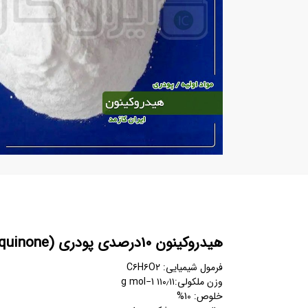
هیدروکینون 10درصدی پودری (Hydroquinone)
فرمول شیمیایی: C۶H۶O۲
وزن ملکولی:۱۱۰٫۱۱ g mol−1
خلوص: 10%