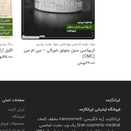
مواد اولیه آرایشی بهداشتی
,
مواد اولیه پودری
رنگ پودر
کربوکسی متیل سلولوز خوراکی – سی ام سی
اکلیل آر
(CMC)
45.000
تو
29.000
تومان
ایرانکازمد
صفحات اصلی
فروشگاه اینترنتی ایرانکازمد
ایران کازمد
فروشگاه
ایرانکازمد (به انگلیسی: irancosmed مخفف کلمات
محصولات فروش 
iran cosmetic medical) یک وب سایت شخصی
ظروف/ابزار/لواز