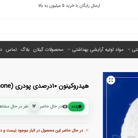
ارسال رایگان با خرید 5 میلیون‌ به بالا
شتی
مواد اولیه آرایشی بهداشتی
محصولات گیلان
بلاگ
تماس
در
هیدروکینون 10درصدی پودری (Hydroquinone)
در حال حاضر
12
نفر در حال مشاه
زنده
در حال حاضر این محصول در انبار موجود نیست و د