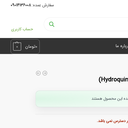
سفارش عمده:
09014136008
حساب کاربری
باره ما
0
تومان
0
ده این محصول هستند
ر دسترس نمی باشد.