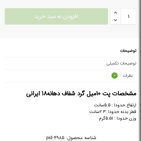
افزودن به سبد خرید
توضیحات
توضیحات تکمیلی
نظرات
0
مشخصات پت 10میل گرد شفاف دهانه18 ایرانی
ارتفاع حدودا : 5.5سانت
قطر بدنه حدودا :2.3سانت
وزن حدودا : 5.51گرم
شناسه محصول:
pid-4985