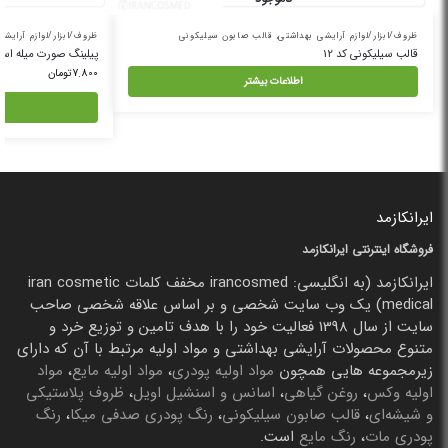
ظروف/ابزار/لوازم آرایشی بهداشتی
,
قالب صابون سیلیکونی
ظروف/ابزار/لوازم آرایش
قالب سیلیکونی کد 12
پیلینگ صورت میله اس
7.800
تومان
اطلاعات بیشتر
ایرانکازمد
فروشگاه اینترنتی ایرانکازمد
ایرانکازمد (به انگلیسی: irancosmed مخفف کلمات iran cosmetic
medical) یک وب سایت شخصی و بر اساس علاقه شخصی صاحب
سایت از سال 1398 فعالیت خود را با هدف تامین و توزیع خرد و
متنوع محصولات آرایشی بهداشتی و مواد اولیه مرتبط با آن که دارای
زیرمجموعه هایی همچون
مواد اولیه پودری
،
مواد اولیه مایع
،
مواد
اولیه وکس
،
روغن گیاهی
،
اسانس و اسنشیل اویل
،
ظروف پلاستیکی
و شیشه‌ای
،
قالب صابون سیلیکونی
،
رنگ پودری صدفی میکا
،
رنگ
پودری مات
،
رنگ مایع
است.