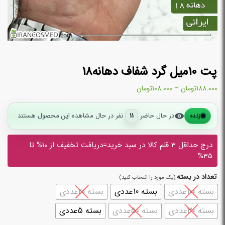
پت 10میل گرد شفاف دهانه18
188.000
تومان
–
108.000
تومان
در حال حاضر
11
نفر در حال مشاهده این محصول هستند
زنده
درج حداقل 3 قلم کالا در سبد خرید=دریافت تخفیف از 10% تا
35%
تعداد در بسته
بسته 100عددی
بسته 10عددی
بسته 20عددی
بسته 30عددی
بسته 50عددی
بسته 5عددی