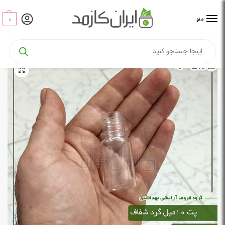
0
منو
خانه