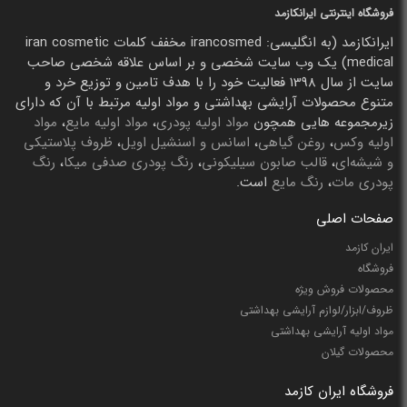
فروشگاه اینترنتی ایرانکازمد
ایرانکازمد (به انگلیسی: irancosmed مخفف کلمات iran cosmetic
medical) یک وب سایت شخصی و بر اساس علاقه شخصی صاحب
سایت از سال 1398 فعالیت خود را با هدف تامین و توزیع خرد و
متنوع محصولات آرایشی بهداشتی و مواد اولیه مرتبط با آن که دارای
زیرمجموعه هایی همچون
مواد اولیه پودری
،
مواد اولیه مایع
،
مواد
اولیه وکس
،
روغن گیاهی
،
اسانس و اسنشیل اویل
،
ظروف پلاستیکی
و شیشه‌ای
،
قالب صابون سیلیکونی
،
رنگ پودری صدفی میکا
،
رنگ
پودری مات
،
رنگ مایع
است.
صفحات اصلی
ایران کازمد
فروشگاه
محصولات فروش ویژه
ظروف/ابزار/لوازم آرایشی بهداشتی
مواد اولیه آرایشی بهداشتی
محصولات گیلان
فروشگاه ایران کازمد