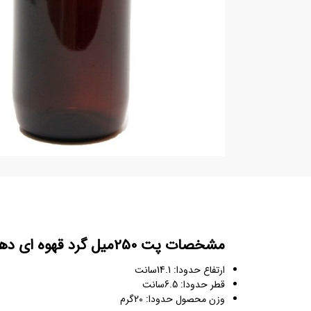
مشخصات پت 250میل گرد قهوه ای دهانه28 شرکتی ایرانی
ارتفاع حدودا: 14.1سانت
قطر حدودا: 6.5سانت
وزن محصول حدودا: 20گرم