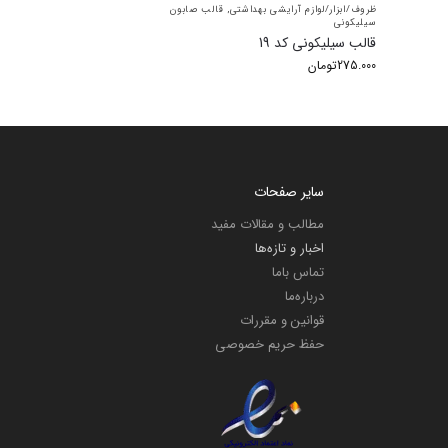
ظروف/ابزار/لوازم آرایشی بهداشتی
,
قالب صابون
سیلیکونی
قالب سیلیکونی کد 19
275.000
تومان
سایر صفحات
مطالب و مقالات مفید
اخبار و تازه‌ها
تماس باما
درباره‌ما
قوانین و مقررات
حفظ حریم خصوصی