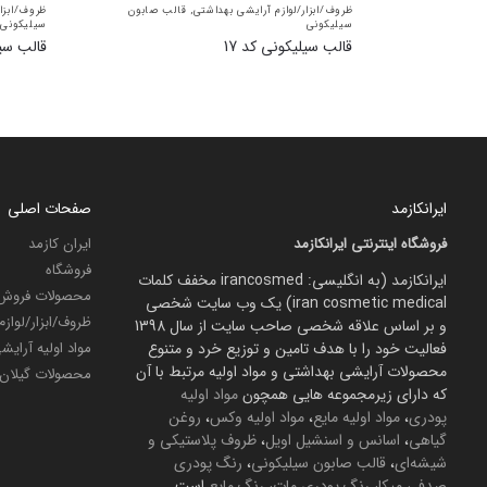
ظروف/ابزار/لوازم آرایشی بهداشتی
,
قالب صابون
ظروف/ابزار
سیلیکونی
سیلیکونی
قالب سیلیکونی کد 17
قالب سیل
ایرانکازمد
صفحات اصلی
فروشگاه اینترنتی ایرانکازمد
ایران کازمد
فروشگاه
ایرانکازمد (به انگلیسی: irancosmed مخفف کلمات
محصولات فروش 
iran cosmetic medical) یک وب سایت شخصی
ظروف/ابزار/لواز
و بر اساس علاقه شخصی صاحب سایت از سال 1398
فعالیت خود را با هدف تامین و توزیع خرد و متنوع
مواد اولیه آرای
محصولات آرایشی بهداشتی و مواد اولیه مرتبط با آن
محصولات گیلان
که دارای زیرمجموعه هایی همچون
مواد اولیه
پودری
،
مواد اولیه مایع
،
مواد اولیه وکس
،
روغن
گیاهی
،
اسانس و اسنشیل اویل
،
ظروف پلاستیکی و
شیشه‌ای
،
قالب صابون سیلیکونی
،
رنگ پودری
صدفی میکا
،
رنگ پودری مات
،
رنگ مایع
است.